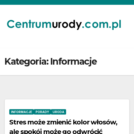
Skip
to
content
Kategoria:
Informacje
INFORMACJE
PORADY
URODA
Stres może zmienić kolor włosów,
ale spokój może go odwrócić