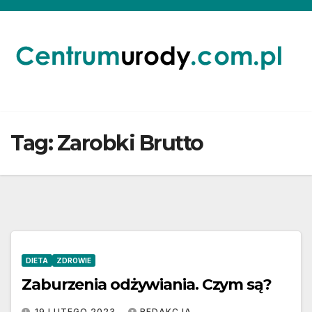
Skip
to
content
Tag:
Zarobki Brutto
DIETA
ZDROWIE
Zaburzenia odżywiania. Czym są?
19 LUTEGO 2023
REDAKCJA