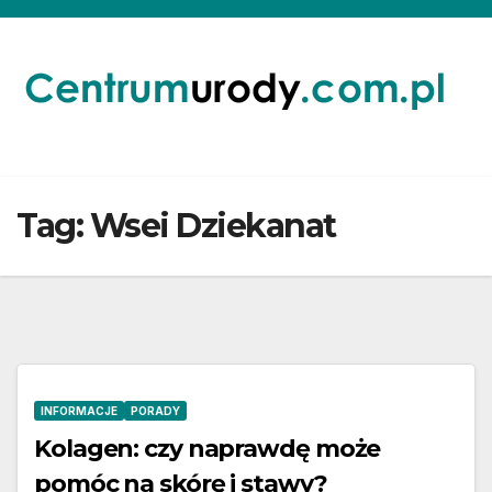
Skip
to
content
Tag:
Wsei Dziekanat
INFORMACJE
PORADY
Kolagen: czy naprawdę może
pomóc na skórę i stawy?