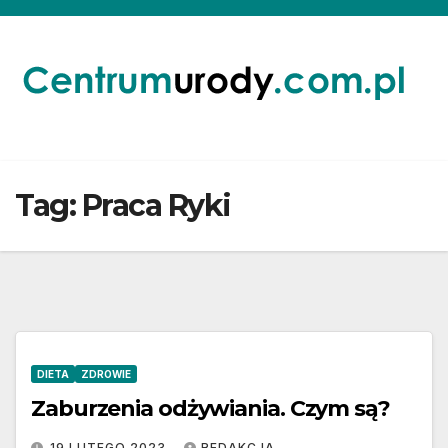
Skip
to
content
Tag:
Praca Ryki
DIETA
ZDROWIE
Zaburzenia odżywiania. Czym są?
19 LUTEGO 2023
REDAKCJA