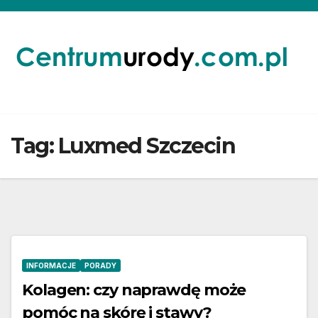
Skip
to
content
Tag:
Luxmed Szczecin
INFORMACJE
PORADY
Kolagen: czy naprawdę może
pomóc na skórę i stawy?