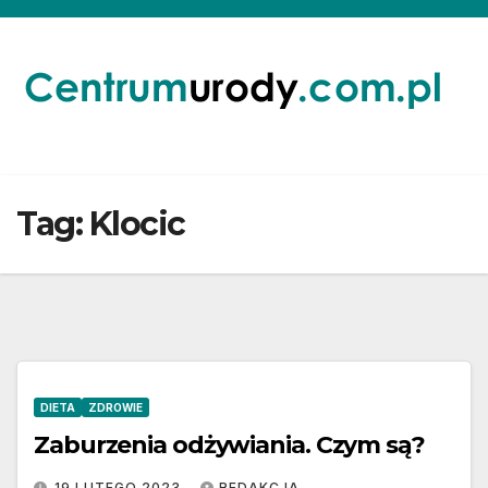
Skip
to
content
Tag:
Klocic
DIETA
ZDROWIE
Zaburzenia odżywiania. Czym są?
19 LUTEGO 2023
REDAKCJA