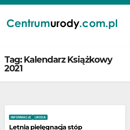
Skip
to
content
Tag:
Kalendarz Książkowy
2021
INFORMACJE
URODA
Letnia pielęgnacja stóp