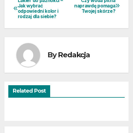
Lakier do paznokci –
Czy woda pitna
Nawigacja
Jak wybrać
naprawdę pomaga
odpowiedni kolor i
Twojej skórze?
wpisu
rodzaj dla siebie?
By
Redakcja
Related Post