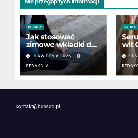
Nie przegap tych informacji
PORADY
URODA
Jak stosować
Seru
zimowe wkładki do
wit 
butów?
stra
19 KWIETNIA 2026
23 
pod
efe
REDAKCJA
REDAK
este
kontakt@beeseo.pl