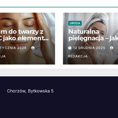
URODA
m do twarzy z
Naturalna
C jako element
pielęgnacja – ja
tegii
dbać o skórę w
STYCZNIA 2026
12 GRUDNIA 2025
trzymania
zgodzie z natur
któw zabiegów
CJA
REDAKCJA
tycznych
Chorzów, Bytkowska 5