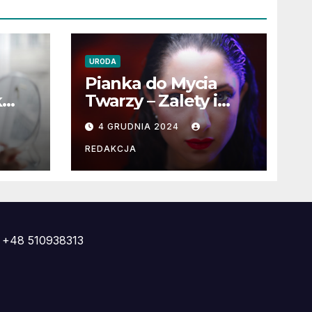
URODA
Pianka do Mycia
k
Twarzy – Zalety i
Wady
4 GRUDNIA 2024
ą
REDAKCJA
+48 510938313