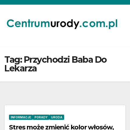
Skip
to
content
Tag:
Przychodzi Baba Do
Lekarza
INFORMACJE
PORADY
URODA
Stres może zmienić kolor włosów,