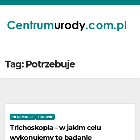
Skip
to
content
Tag:
Potrzebuje
INFORMACJE
ZDROWIE
Trichoskopia – w jakim celu
wykonujemy to badanie