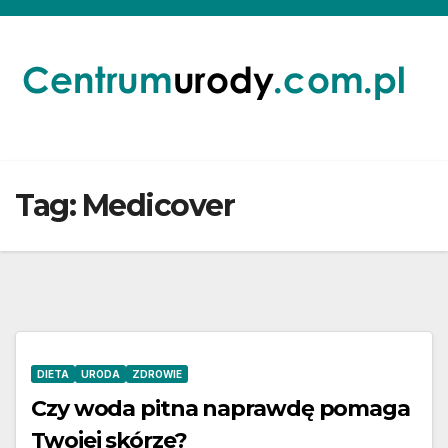
Skip
to
content
Tag:
Medicover
DIETA
URODA
ZDROWIE
Czy woda pitna naprawdę pomaga
Twojej skórze?