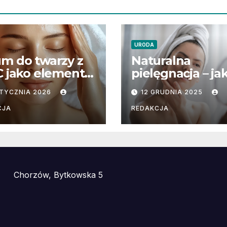
URODA
m do twarzy z
Naturalna
C jako element
pielęgnacja – ja
tegii
dbać o skórę w
STYCZNIA 2026
12 GRUDNIA 2025
trzymania
zgodzie z natur
któw zabiegów
CJA
REDAKCJA
tycznych
Chorzów, Bytkowska 5