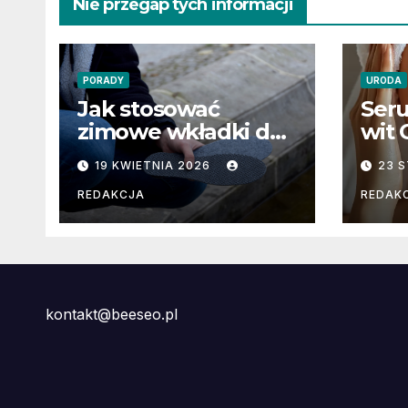
Nie przegap tych informacji
PORADY
URODA
Jak stosować
Seru
zimowe wkładki do
wit 
butów?
stra
19 KWIETNIA 2026
23 
pod
efe
REDAKCJA
REDAK
este
kontakt@beeseo.pl