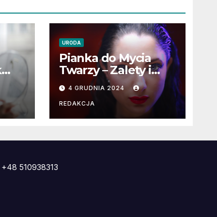
URODA
Pianka do Mycia
k
Twarzy – Zalety i
Wady
4 GRUDNIA 2024
ą
REDAKCJA
+48 510938313