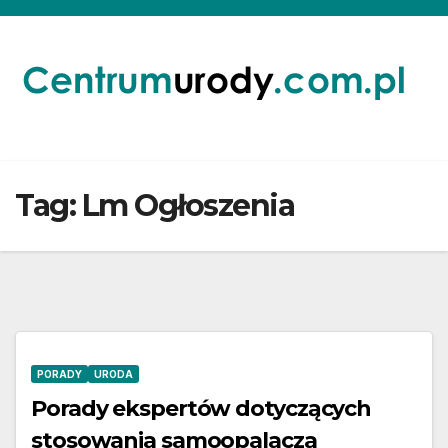
Skip
to
content
Tag:
Lm Ogłoszenia
PORADY
URODA
Porady ekspertów dotyczących
stosowania samoopalacza