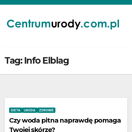
Skip
to
content
Tag:
Info Elblag
DIETA
URODA
ZDROWIE
Czy woda pitna naprawdę pomaga
Twojej skórze?